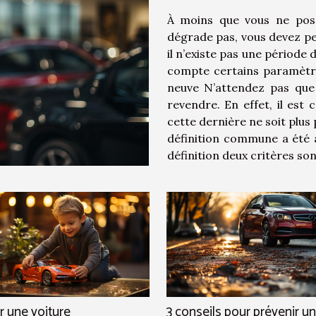
À moins que vous ne poss
dégrade pas, vous devez pe
il n’existe pas une période d
compte certains paramètres
neuve N’attendez pas que 
revendre. En effet, il est
cette dernière ne soit plu
définition commune a été a
définition deux critères son
r une voiture
3 conseils pour prévenir un