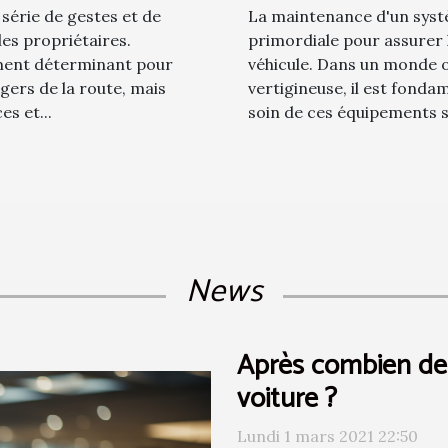
série de gestes et de
La maintenance d'un syst
les propriétaires.
primordiale pour assurer l
lément déterminant pour
véhicule. Dans un monde o
gers de la route, mais
vertigineuse, il est fon
s et...
soin de ces équipements so
News
Après combien de
voiture ?
Lundi 1 mars 2021 22:50