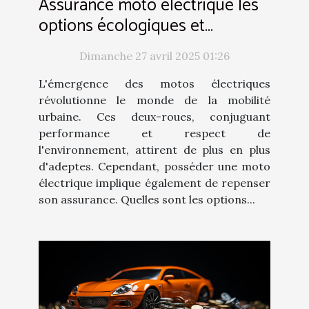
Assurance moto électrique les
options écologiques et
économiques à considérer
Dimanche 27 avril 2025 01:26
L'émergence des motos électriques
révolutionne le monde de la mobilité
urbaine. Ces deux-roues, conjuguant
performance et respect de
l'environnement, attirent de plus en plus
d'adeptes. Cependant, posséder une moto
électrique implique également de repenser
son assurance. Quelles sont les options...