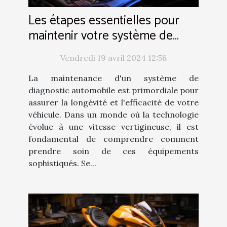
Les étapes essentielles pour
maintenir votre système de
diagnostic automobile en
Vendredi 19 avril 2024 12:58
parfait état
La maintenance d'un système de
diagnostic automobile est primordiale pour
assurer la longévité et l'efficacité de votre
véhicule. Dans un monde où la technologie
évolue à une vitesse vertigineuse, il est
fondamental de comprendre comment
prendre soin de ces équipements
sophistiqués. Se...